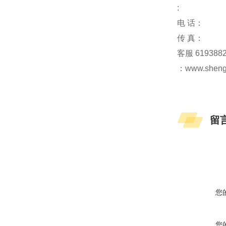
:
电 话：
传 真：
客服 619388
：www.sheng
留
您
您