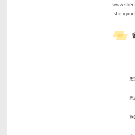
www.shen
:shengxud
您
您
联