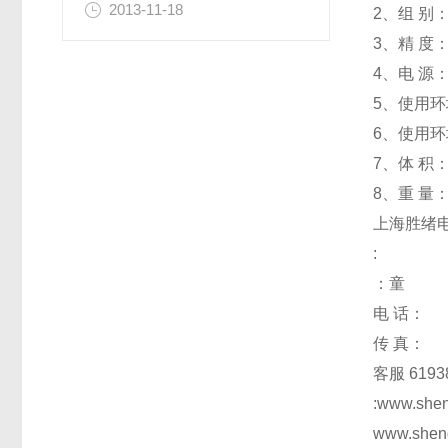
2013-11-18
2、组 别：
3、精 度：1
4、电 源：
5、使用环
6、使用环
7、体 积：4
8、重 量：
上海胜绪
:
：童
电 话：
传 真：
客服 6193
:www.she
www.shen