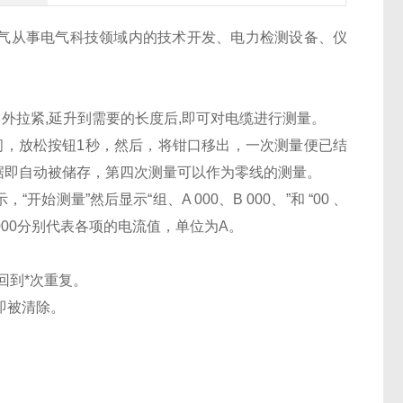
气从事电气科技领域内的技术开发、电力检测设备、仪
向外拉紧,延升到需要的长度后,即可对电缆进行测量。
间，放松按钮1秒，然后，将钳口移出，一次测量便已结
据即自动被储存，第四次测量可以作为零线的测量。
量”然后显示“组、A 000、B 000、”和 “00 、
面的000分别代表各项的电流值，单位为A。
回到*次重复。
即被清除。