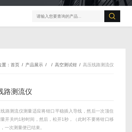
BZX-20S 变压器直流电阻测试仪
PC57直流电阻测量仪
位置：
首页
/
产品展示
/ /
高空测试钳
/
高压线路测流仪
线路测流仪
压线路测流仪测量适应将钳口平稳插入导线，然后一次顶住
测量开关约1秒时间，然后，松开1秒，（此时不要将钳口移
），一次测量便已结束。