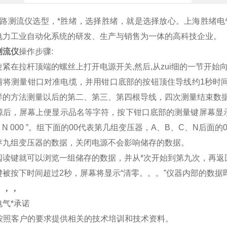
测流仪选型，*胜绪，选择胜绪，就是选择放心。上海胜绪电
电力工业自动化系统的研发、生产与销售为一体的高科技企业。
测流仪
操作步骤:
紧在拉杆顶端的螺丝上打开电源开关,然后,从zui细的一节开始
请将测量钳口对准电缆，并用钳口底部的按钮顶住导线约1秒时
样的方法测量以后的第二、第三、第四根导线，四次测量结束数
后，屏幕上便显示品名等字符，按下钳口底部的测量键屏幕显示，“开始测
0、 N 000 ”。组下面的00代表第几组变压器，A、B、C、N后
存九组变压器的数据，关闭电源不会影响储存的数据。
阅读键就可以浏览一组储存的数据，并从*次开始到第九次，再返
键被按下时间超过2秒，屏幕将显示“清零。。。”仪器内部的数据
：，
，
气*承诺
将按照客户的要求提供相关的技术培训和技术资料。