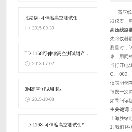
高压线路
胜绪牌-可伸缩高空测试钳
器仪表、
2015-09-30
高压线路
先将仪器旋
测量时，
TD-1168可伸缩高空测试钳产品用途
束，用同
2013-07-02
当打开电源
C、 00
仪表能储
8M高空测试钳II型
每按一次
2015-10-08
如果阅读
主关键词
上海胜绪电
TD-1168-可伸缩高空测试钳*
1. 我们