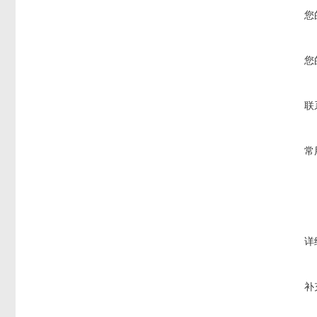
您
您
联
常
详
补