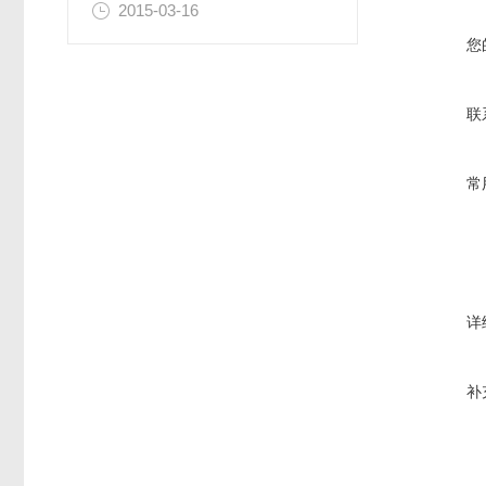
2015-03-16
您
联
常
详
补