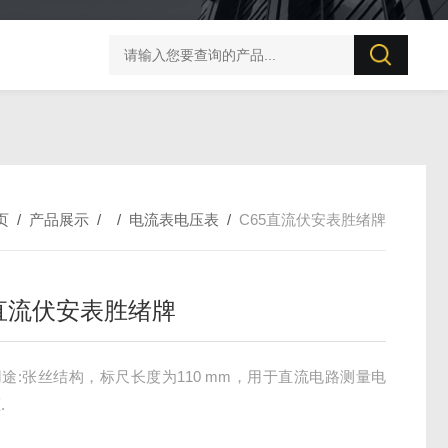
BZX-20S 变压器直流电阻测试仪
PC57直流电阻测量仪
页
/
产品展示
/ /
电流表电压表
/
C65直流伏安表胜绪牌
5直流伏安表胜绪牌
途:张丝结构，标尺长度为110 mm，用于直流电路测量电
.