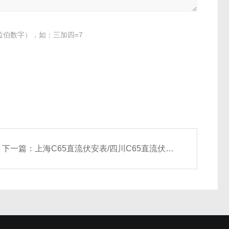
伯数字），如：三加四=7
下一篇：
上海C65直流伏安表/四川C65直流伏安表