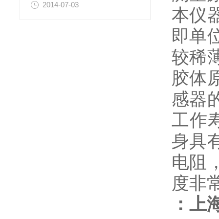
2014-07-03
本仪
即单
较稀
胶体
感器
工作
身具
电阻
度非
：上