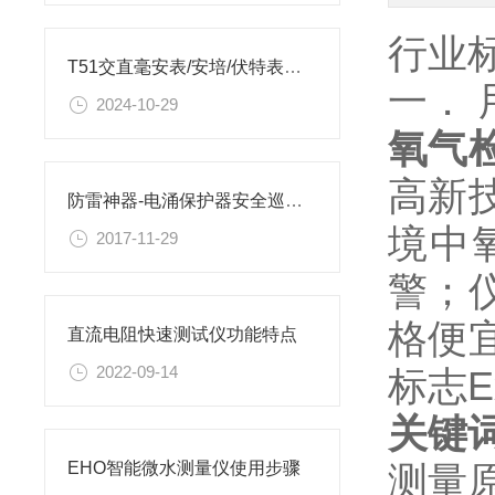
行业标
T51交直毫安表/安培/伏特表详细介绍
一． 
2024-10-29
氧气
高新
防雷神器-电涌保护器安全巡检仪
境中
2017-11-29
警；
格便
直流电阻快速测试仪功能特点
2022-09-14
标志Ex
关键
测量
EHO智能微水测量仪使用步骤