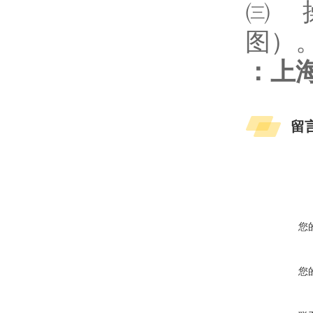
㈢ 
图）
：上
留
您
您