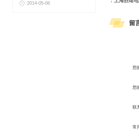
：上海胜绪电
2014-05-06
留
您
您
联
常