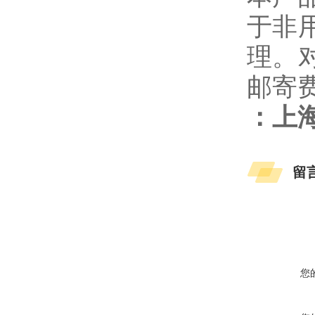
于非
理。
邮寄
：上
留
您