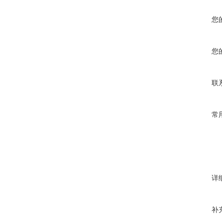
您
您
联
常
详
补