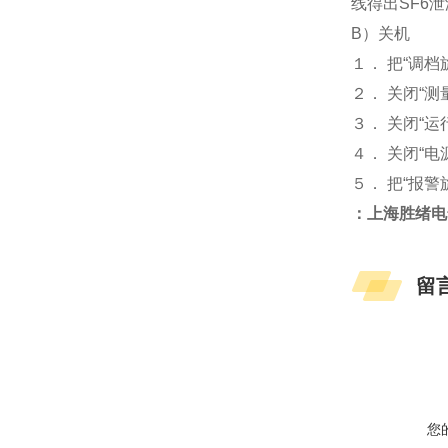
线得出SF6
B）关机
１． 把“调档
２． 关闭“测
３． 关闭“运
４． 关闭“
５． 把“报警
：上海胜绪电
留
您