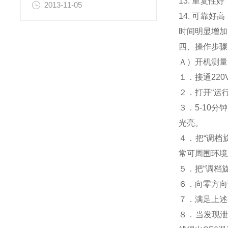
13. 重复
2013-11-05
14. 可靠
时间明显增加
四、操作步骤
Ａ）开机测量
１．接通22
２．打开“运
３．5-10
光亮。
４．把“调档
常可周围环境
５．把“调档
６．向零方向
７．满足上述
８．当发现泄