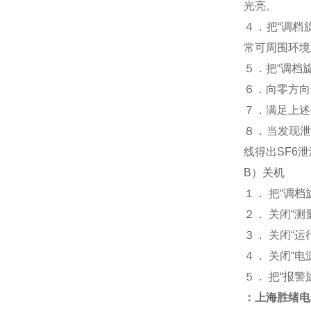
光亮。
４．把“调档
常可周围环境
５．把“调档
６．向零方向
７．满足上述
８．当发现泄
线得出SF6
B）关机
１． 把“调档
２． 关闭“测
３． 关闭“运
４． 关闭“
５． 把“报警
：上海胜绪电