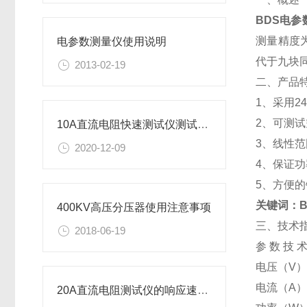
BDS电参
测量精度
电参数测量仪使用说明
代于九块
2013-02-19
二、产品
1、采用2
2、可测
10A直流电阻快速测试仪测试与操作方法
3、线性
2020-12-09
4、保证功
5、方便
关键词：B
400KV高压分压器使用注意事项
三、技术指
2018-06-19
参 数 技 术
电压（V） 
电流（A） 
20A直流电阻测试仪的响应速度很快