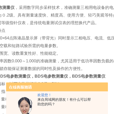
数测量仪
，采用数字同步采样技术，准确测量三相用电设备的电
为０.2级。具有测量速度快、精度高、使用方便、轻巧美观等
同等级指针仪表，是传统电量测试仪表的理想换代产品。
特点
40×64点阵液晶显示屏（带背光）同时显示三相电压、电流、低
试空载和短路试验所需的电量参数。
范围宽、读数重复性好、性能稳定。
率因数0.000～1.000的准确测量，尤其适用于低功率因数负载
的锁存能保证测量数据的同时性及操作的方便性。
DS电参数测量仪，BDS电参数测量仪，BDS电参数测量仪
标（以下参数指标为0.2级，50Hz）：
 指 标
欢迎您！
量程500V±（读数的0.1%+量程的0.1%）
来自局域网的朋友！有什么可以帮
助您的吗？
量程80A±（读数的0.1%+量程的0.1%）