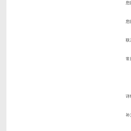
您
您
联
常
详
补