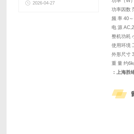
功率（W）
2026-04-27
功率因数 
频 率 40～
电 源 AC,
整机功耗 
使用环境 
外形尺寸 3
重 量 约6k
：上海胜