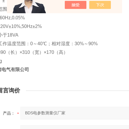
 ±（读数的0.1%+量程的0.1%）
范围0～1，精度±5个字
60Hz,0.05%
220V±10%,50Hz±2%
小于18VA
工作温度范围：0～40℃；相对湿度：30%～90%
90（长）×310（宽）×170（高）
g
绪电气有限公司
留言询价
产品：