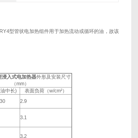
RY4型管状电加热组件用于加热流动或循环的油，故该
Y4型浸入式电加热器
外形及安装尺寸
（mm）
入油中长)
表面负荷（w/cm²）
30
2.9
3.1
3.2