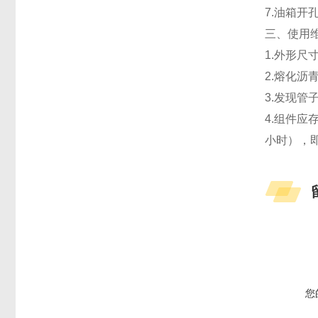
7.油箱开孔
三、
使用
1.外形尺
2.熔化
3.发现
4.组件
小时），
您