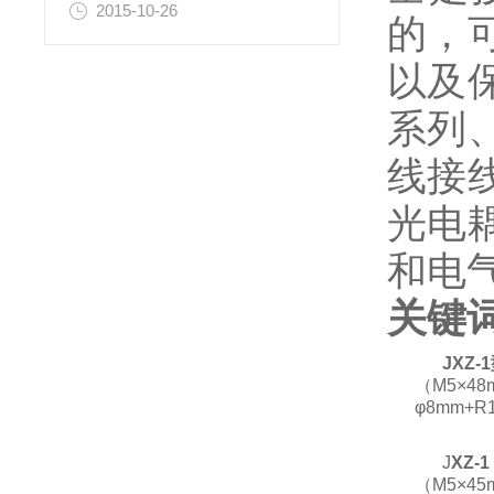
2015-10-26
的，
以及
系列
线接
光电
和电
关键
JXZ
（M5×4
φ8mm+R
J
XZ-
（M5×4