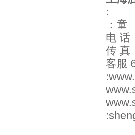
:
：童
电 话
传 真
客服 6
:www
www.s
www.s
:shen