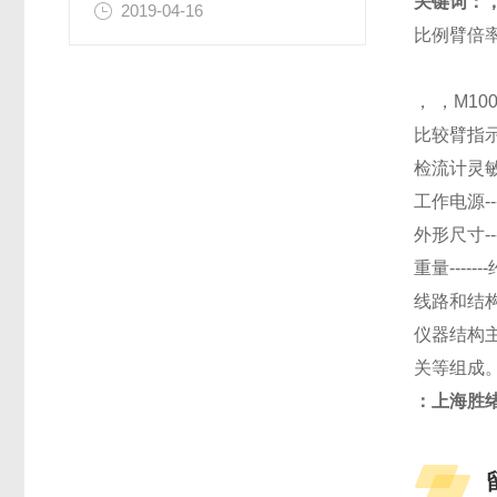
关键词：
2019-04-16
比例臂倍率数
， ，M100
比较臂指示值
检流计灵敏度
工作电源--
外形尺寸---
重量------
线路和结
仪器结构
关等组成
：上海胜