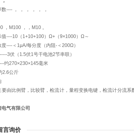
，，
---- ， ， ， ， ， ，
0 ，M100 ，，M10 。
----10（1+10+100）Ω+（9×1000）Ω～
----＜1μA/每分度（内阻-＜200Ω）
-----3伏（1.5伏1号干电池2节串联）
--约270×230×145毫米
-约2.6公斤
构
主要由比例臂，比较臂，检流计，量程变换电键，检流计分流系数按
。
绪电气有限公司
留言询价