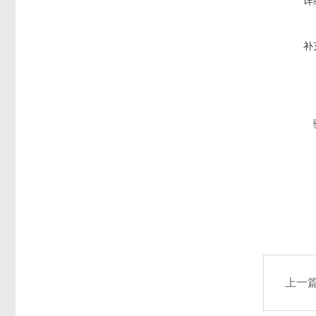
详
补
上一