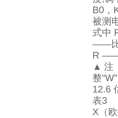
B0，
被测
式中
——
R 
▲注
整“
12.
表3
X（欧