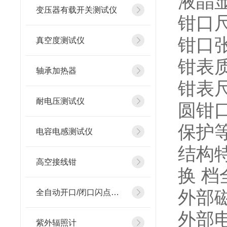
液晶显
变压器有载开关测试仪
钳口尺
钳口张
真空度测试仪
钳表质
轴承加热器
钳表尺
耐电压测试仪
圆钳口
保护
电容电感测试仪
结构
高空接线钳
换 
外部磁
全自动开口/闭口闪点测定仪
外部电
紫外辐照计