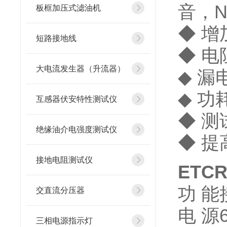
音，N
板框加压式滤油机
◆ 增
短路接地线
◆ 电
大电流发生器（升流器）
◆ 漏
◆ 功
互感器伏安特性测试仪
◆ 测
绝缘油介电强度测试仪
◆ 
接地电阻测试仪
ETC
功 
交直流分压器
电 源
三相电源指示灯