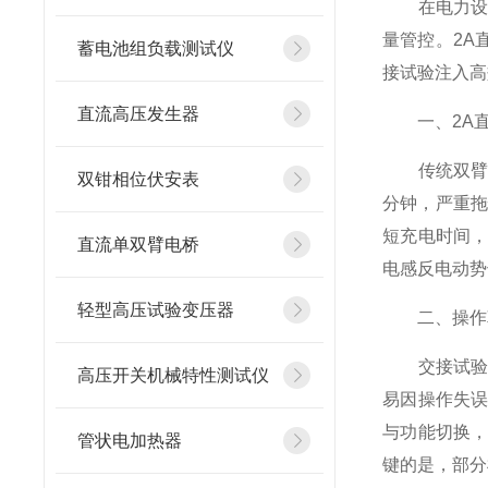
在电力设备
量管控。2A
蓄电池组负载测试仪
接试验注入高
直流高压发生器
一、
2A
传统双臂电
双钳相位伏安表
分钟，严重拖
短充电时间
直流单双臂电桥
电感反电动势
轻型高压试验变压器
二、操作革
交接试验现
高压开关机械特性测试仪
易因操作失
与功能切换
管状电加热器
键的是，部分